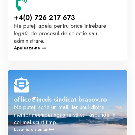
+4(0) 726 217 673
Ne puteți apela pentru orice întrebare
legată de procesul de selecție sau
administrare.
Apeleaza-ne!
office@incds-sindicat-brasov.ro
Ne puteți scrie un mail, iar unul dintre
membrii echipei noastre vă va răspunde în
cel mai scurt timp.
Lasa-ne un email!