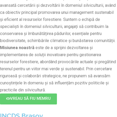
avansată cercetării și dezvoltării în domeniul silviculturii, având
ca obiectiv principal promovarea unui management sustenabil
și eficient al resurselor forestiere. Suntem o echipă de
specialiști în domeniul silviculturii, angajați să contribuim la
conservarea și îmbunătățirea pădurilor, esențiale pentru
biodiversitate, schimbările climatice și bunăstarea comunității.
Misiunea noastră
este de a sprijini dezvoltarea și
implementarea de soluții inovatoare pentru gestionarea
resurselor forestiere, abordând provocările actuale și pregătind
terenul pentru un viitor mai verde și sustenabil. Prin cercetare
riguroasă și colaborări strategice, ne propunem să avansăm
cunoștințele în domeniu și să influențăm pozitiv politicile și
practicile din silvicultură.
VREAU SĂ FIU MEMRU
INCDS Brașov