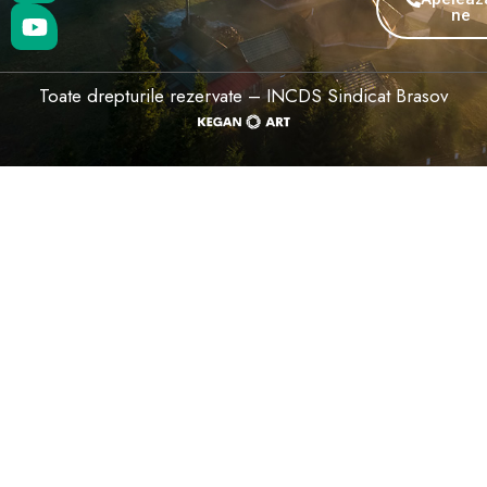
ne
b
t
u
o
e
b
o
r
e
Toate drepturile rezervate – INCDS Sindicat Brasov
k