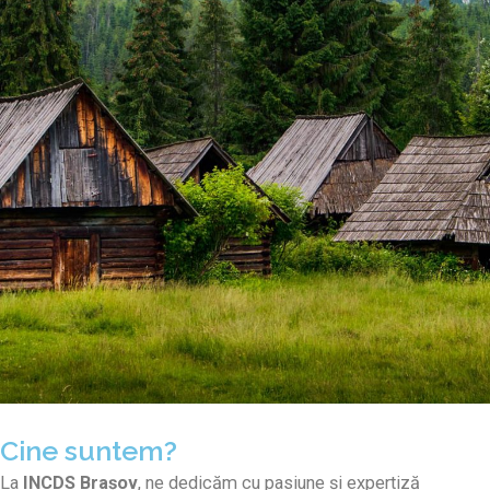
Cine suntem?
La
INCDS Brașov
, ne dedicăm cu pasiune și expertiză